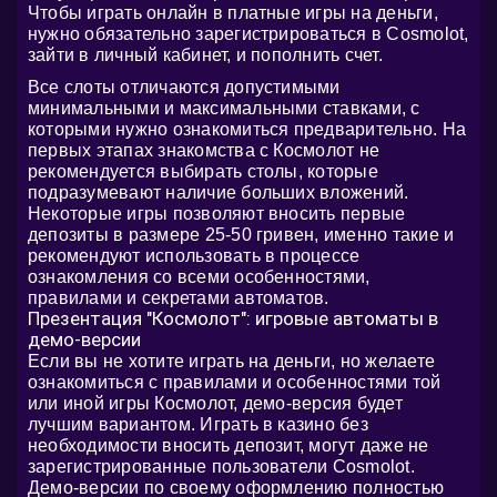
Чтобы играть онлайн в платные игры на деньги,
нужно обязательно зарегистрироваться в Cosmolot,
зайти в личный кабинет, и пополнить счет.
Все слоты отличаются допустимыми
минимальными и максимальными ставками, с
которыми нужно ознакомиться предварительно. На
первых этапах знакомства с Космолот не
рекомендуется выбирать столы, которые
подразумевают наличие больших вложений.
Некоторые игры позволяют вносить первые
депозиты в размере 25-50 гривен, именно такие и
рекомендуют использовать в процессе
ознакомления со всеми особенностями,
правилами и секретами автоматов.
Презентация "Космолот": игровые автоматы в
демо-версии
Если вы не хотите играть на деньги, но желаете
ознакомиться с правилами и особенностями той
или иной игры Космолот, демо-версия будет
лучшим вариантом. Играть в казино без
необходимости вносить депозит, могут даже не
зарегистрированные пользователи Cosmolot.
Демо-версии по своему оформлению полностью