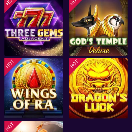
HOT
HOT
HOT
HOT
HOT