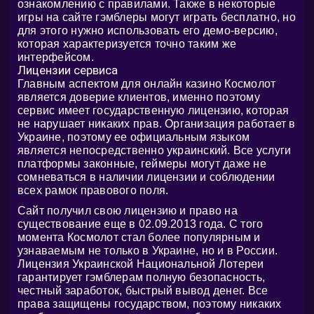
ознакомлению с правилами. Также в некоторые
игры на сайте гэмблеры могут играть бесплатно, но
для этого нужно использовать его демо-версию,
которая характеризуется точно таким же
интерфейсом.
Лицензии сервиса
Главным аспектом для онлайн казино Космолот
является доверие клиентов, именно поэтому
сервис имеет государственную лицензию, которая
не нарушает никаких прав. Организация работает в
Украине, поэтому ее официальным языком
является непосредственно украинский. Все услуги
платформы законные, геймеры могут даже не
сомневаться в наличии лицензии и соблюдении
всех рамок правового поля.
Сайт получил свою лицензию и право на
существование еще в 02.09.2013 года. С того
момента Космолот стал более популярным и
узнаваемым не только в Украине, но и в России.
Лицензия Украинской Национальной Лотереи
гарантирует гэмблерам полную безопасность,
честный заработок, быстрый вывод денег. Все
права защищены государством, поэтому никаких