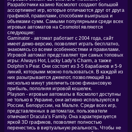
Разработчики казино Космолот создают большой
ассортимент игр, которые отличаются друг от друга
графикой, правилами, способами выигрыша и
объемами сумм. Самыми популярными среди всех
игровых автоматов на Cosmolot являются
следующие:
Gaminator - автомат работает с 2004 года, сайт
имеет демо-версию, позволяет играть бесплатно,
знакомясь со всеми особенностями и правилами.
Игровой автомат представляет три самых топовых
игры: Always Hot, Lucky Lady’s Charm, а также
Dolphin’s Pear. Они состоят из 3-5 барабанов и 5-9
линий, которыми можно пользоваться. В каждой из
них разыгрывается джекпот, позволяющий за
несколько минут увеличить свою финансовую
прибыль, пополняя игровой кошелек.
Playson - игровые автоматы в Космолот доступны
не только в Украине, они активно используются в
России, Белоруссии, на Мальте. Среди всех игр,
представленных в автоматах, пользователи
отмечают Dracula’s Family. Она характеризуется
яркой 3D графиков, позволяет полностью
перенестись в виртуальную реальность. Чтобы не