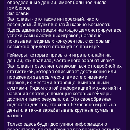
определенные деньги, имеет большое число
гэмблеров.
Зал славы
Зал славы - это также интересный, часто
посещаемый пункт в онлайн казино Космолот.
Здесь администрация наглядно демонстрирует все
успехи самых активных игроков, наглядно
показывает видимых конкурентов, с которыми
возможно придется столкнуться при игре.
Геймеры, которые привыкли играть онлайн на
деньги, как правило, часто много зарабатывают.
Зал славы позволяет ознакомиться с подробной их
статистикой, которая описывает достижения или
поражения за весь месяц, вместе с именами
игроков, их местами в таблице, выигранными
суммами. Рядом с этой информацией можно найти
названия слотов, с помощью которых геймеры
достигли таких результатов. Это своеобразная
подсказка для тех, кто хочет безопасно играть на
деньги, а также зарабатывать крупные суммы в
казино.
Только здесь будет доступная информация о
победителях, показывающая все возможности для