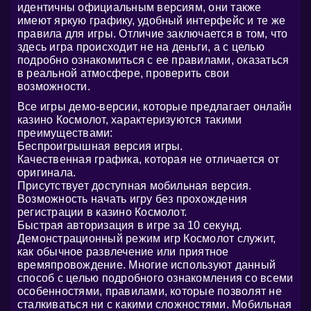
идентичны официальным версиям, они также
имеют яркую графику, удобный интерфейс и те же
правила для игры. Отличие заключается в том, что
здесь игра происходит не на деньги, а с целью
подробно ознакомиться с ее правилами, оказаться
в реальной атмосфере, проверить свои
возможности.
Все игры демо-версии, которые предлагает онлайн
казино Космолот, характеризуются такими
преимуществами:
Беспроигрышная версия игры.
Качественная графика, которая не отличается от
оригинала.
Присутствует доступная мобильная версия.
Возможность начать игру без прохождения
регистрации в казино Космолот.
Быстрая авторизация в игре за 10 секунд.
Демонстрационный режим игр Космолот служит,
как обычное развлечение или приятное
времяпровождение. Многие используют данный
способ с целью подробного ознакомления со всеми
особенностями, правилами, которые позволят не
сталкиваться ни с какими сложностями. Мобильная