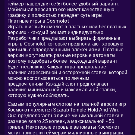
геймер нашел для себя более удобный вариант.
Мобильная версия также имеет качественную
графику и полностью передает суть игры.
Платные игры в Cosmolot
Играть в игры Космолот в платных или бесплатных
версиях - каждый решает индивидуально.
Разработчики предлагают выбирать фирменные
игры в Cosmolot, которые предполагают хорошую
прибыль с определенными вложениями. Платные
версии могут иметь разные игровые автоматы,
поэтому подобрать более подходящий вариант
будет несложно. Каждая игра предполагает
наличие агрессивной и осторожной ставки, которой
можно воспользоваться по личным
предпочтениям. Каждый слот предполагает
наличие минимальной и максимальной ставки,
которую нужно соблюдать.
Самым популярным слотом на платной версии игр
Космолот является Scarab Temple Hold And Win.
Она предполагает наличие минимальной ставки в
размере всего 25 копеек, а максимальной - 50
гривен. Некоторые игровые автоматы Космолот
могут принести геймерам миллионные выигрыши.