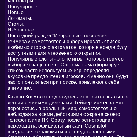
Космоигры.
Популярные.
Новые.
Лотоматы.
Столы.
Избранные.
Последний раздел "Избранные" позволяет
геймерам самостоятельно формировать список
любимых игровых автоматов, которые всегда будут
доступными для мгновенного открытия.
Популярные слоты - это те игры, которые геймер
выбирает чаще всего. Система сама формирует
список часто используемых игр, определяя
вкусовые предпочтения игроков. Именно они будут
часто появляться при поиске, привлекая к себе
внимание.
Казино Космолот подразумевает игры на реальные
деньги с живыми дилерами. Геймер может за миг
перенестись в реальный мир, самостоятельно
наблюдая за всеми действиями с экрана своего
телефона или ПК. Сразу после регистрации и
перехода на официальный сайт, Сosmolot
предлагает ознакомиться с представленными