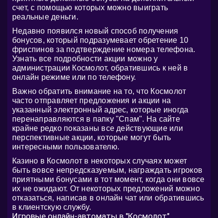
счет, с помощью которых можно выиграть
реальные деньги.
Недавно появился новый способ получения
бонусов, который подразумевает обретение 10
фриспинов за подтверждение номера телефона.
Узнать все подробности акции можно у
администрации Космолот, обратившись к ней в
онлайн режиме или по телефону.
Важно обратить внимание на то, что Космолот
часто отправляет предложения и акции на
указанный электронный адрес, которые иногда
перенаправляются в папку "Спам". На сайте
крайне редко показаны все действующие или
перспективные акции, которые могут быть
интересными пользователю.
Казино в Космолот в некоторых случаях может
быть вовсе непредсказуемым, награждать игроков
приятными бонусами в тот момент, когда они вовсе
их не ожидают. От некоторых предложений можно
отказаться, написав в онлайн чат или обратившись
в клиентскую службу.
Игровые онлайн-автоматы в "Космолот"