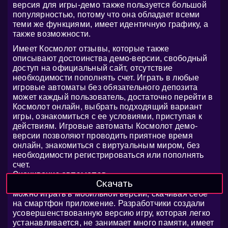
версия для игры-демо также пользуется большой
популярностью, потому что она обладает всеми
теми же функциями, имеет идентичную графику, а
также возможности.
Имеет Космолот отзывы, которые также
описывают достоинства демо-версии, свободный
доступ на официальный сайт, отсутствие
необходимости пополнять счет. Играть в любые
игровые автоматы без обязательного депозита
может каждый пользователь, достаточно перейти в
Космолот онлайн, выбрать подходящий вариант
игры, ознакомиться с ее условиями, приступая к
действиям. Игровые автоматы Космолот демо-
версии позволяют проводить приятное время
онлайн, знакомиться с виртуальным миром, без
необходимости регистрироваться или пополнять
счет.
Скачивание автоматов
Скачать
В популярное онлайн казино Космолот теперь
можно играть в мобильной версии, скачивая себе
на смартфон приложение. Разработчики создали
усовершенствованную версию игру, которая легко
устанавливается, не занимает много памяти, имеет