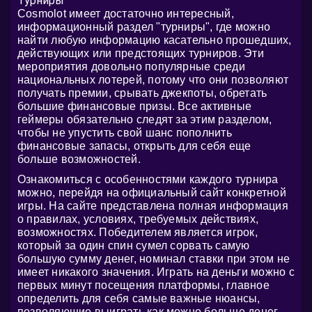
Турниры
Cosmolot имеет достаточно интересный,
информационный раздел "турниры", где можно
найти любую информацию касательно прошедших,
действующих или предстоящих турниров. Эти
мероприятия довольно популярные среди
национальных лотерей, потому что они позволяют
получать премии, срывать джекпоты, обретать
большие финансовые призы. Все активные
геймеры обязательно следят за этим разделом,
чтобы не упустить свой шанс пополнить
финансовые запасы, открыть для себя еще
больше возможностей.
Ознакомиться с особенностями каждого турнира
можно, перейдя на официальный сайт конкретной
игры. На сайте представлена полная информация
о правилах, условиях, требуемых действиях,
возможностях. Победителем является игрок,
который за один спин сумел сорвать самую
большую сумму денег, номинал ставки при этом не
имеет никакого значения. Играть на деньги можно с
первых минут посещения платформы, главное
определить для себя самые важные нюансы,
позволяющие выиграть как можно больше денег.