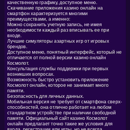
качественную графику, доступное меню.
Скачивание приложения казино онлайн на
смартфон характеризуется многими
преимуществами, а именно:
Можно сохранить учетную запись, не имея
необходимости каждый раз вписывать ее при
входе.
Лучшие симуляторы азартных игр от игровых
брендов.
Доступное меню, понятный интерфейс, который не
отличается от полной версии казино онлайн
Космолот.
Консультация службы поддержки при первых
возникших вопросах.
Возможность быстро установить приложение
Космолот онлайн, которое не занимает много
памяти.
Безопасность для личных данных.
Мобильная версия не требует от смартфона сверх-
способностей, она отлично работает на любом
стандартном устройстве при наличии свободной
памяти. Официальный сайт казино Космолот
онлайн предлагает точно такие же условия для
входа, регистрации или игры, но не всегда