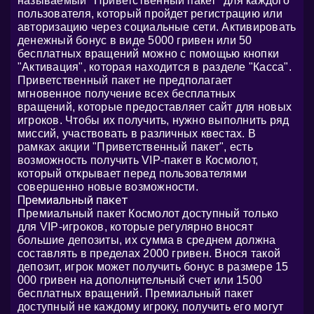
называемый "Приветственный пакет" для каждого
пользователя, который пройдет регистрацию или
авторизацию через социальные сети. Активировать
денежный бонус в виде 5000 гривен или 50
бесплатных вращений можно с помощью кнопки
"Активация", которая находится в разделе "Касса".
Приветственный пакет не предполагает
мгновенное получение всех бесплатных
вращений, которые предоставляет сайт для новых
игроков. Чтобы их получить, нужно выполнить ряд
миссий, участвовать в различных квестах. В
рамках акции "Приветственный пакет", есть
возможность получить VIP-пакет в Космолот,
который открывает перед пользователями
совершенно новые возможности.
Премиальный пакет
Премиальный пакет Космолот доступный только
для VIP-игроков, которые регулярно вносят
большие депозиты, их сумма в среднем должна
составлять в пределах 2000 гривен. Внося такой
депозит, игрок может получить бонус в размере 15
000 гривен на дополнительный счет или 1500
бесплатных вращений. Премиальный пакет
доступный не каждому игроку, получить его могут