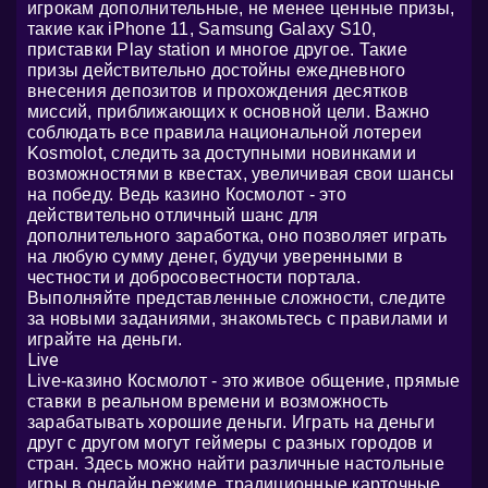
игрокам дополнительные, не менее ценные призы,
такие как iPhone 11, Samsung Galaxy S10,
приставки Play station и многое другое. Такие
призы действительно достойны ежедневного
внесения депозитов и прохождения десятков
миссий, приближающих к основной цели. Важно
соблюдать все правила национальной лотереи
Kosmolot, следить за доступными новинками и
возможностями в квестах, увеличивая свои шансы
на победу. Ведь казино Космолот - это
действительно отличный шанс для
дополнительного заработка, оно позволяет играть
на любую сумму денег, будучи уверенными в
честности и добросовестности портала.
Выполняйте представленные сложности, следите
за новыми заданиями, знакомьтесь с правилами и
играйте на деньги.
Live
Live-казино Космолот - это живое общение, прямые
ставки в реальном времени и возможность
зарабатывать хорошие деньги. Играть на деньги
друг с другом могут геймеры с разных городов и
стран. Здесь можно найти различные настольные
игры в онлайн режиме, традиционные карточные