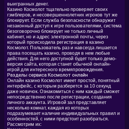
выигранных денег.
Казино Космолот тщательно проверяет своих
гэмблеров, и несовершеннолетних игроков тут же
блокирует. Если служба безопасности обнаружит
незаконный доступ к игре пользователями, система
безоговорочно блокирует не только личный
кабинет, но и адрес электронной почты, через
который происходила регистрация в казино
Космолот. Пользователь раз и навсегда лишается
права посещать казино, проводя в нем любые
действия. Для него доступной будет только демо-
версия сайта, которая станет обычной онлайн-
игрой для интересного времяпровождения.
Разделы сервиса Космолот онлайн
Онлайн казино Космолот имеет простой, понятный
интерфейс, с которым разберется за 10 секунд
даже новичок. Ознакомиться с ним каждый сможет
непосредственно после регистрации, создания
личного аккаунта. Игровой зал представляет
несколько комнат, каждая из которых
подразумевает наличие индивидуальных правил и
особенностей, с ними предстоит разобраться.
Рассмотрим их: