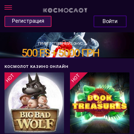
Регистрация
Войти
ПРИВЕТСТВЕННЫЙ БОНУС
500 FS + 5000 ГРН
КОСМОЛОТ КАЗИНО ОНЛАЙН
HOT
HOT