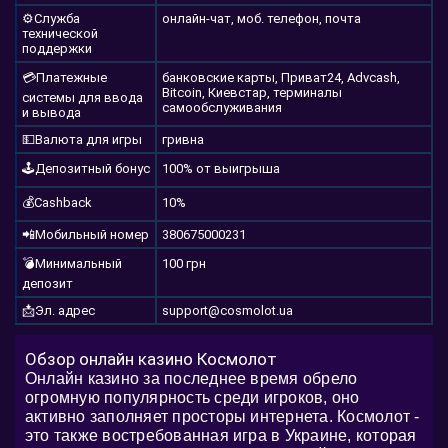
⚙️Служба
онлайн-чат, моб. телефон, почта
технической
поддержки
💳Платежные
банковские карты, Приват24, Advcash,
Bitcoin, Киевстар, терминалы
системы для ввода
самообслуживания
и вывода
💵Валюта для игры
гривна
🕹️Депозитный бонус
100% от выигрыша
💰Cashback
10%
📲Мобильный номер
380675000231
💣Минимальный
100 грн
депозит
📩Эл. адрес
support@cosmolot.ua
Обзор онлайн казино Космолот
Онлайн казино за последнее время обрело
огромную популярность среди игроков, оно
активно заполняет просторы интернета. Космолот -
это также востребованная игра в Украине, которая