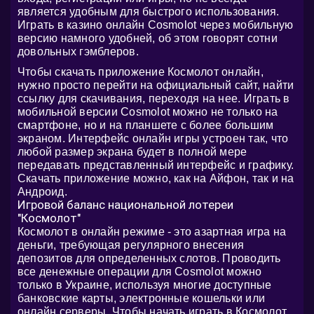
является удобным для быстрого использования.
Играть в казино онлайн Cosmolot через мобильную
версию намного удобней, об этом говорят сотни
довольных гэмблеров.
Чтобы скачать приложение Космолот онлайн,
нужно просто перейти на официальный сайт, найти
ссылку для скачивания, переходя на нее. Играть в
мобильной версии Cosmolot можно не только на
смартфоне, но и на планшете с более большим
экраном. Интерфейс онлайн игры устроен так, что
любой размер экрана будет в полной мере
передавать представленный интерфейс и графику.
Скачать приложение можно, как на Айфон, так и на
Андроид.
Игровой баланс национальной лотереи
"Космолот"
Космолот в онлайн режиме - это азартная игра на
деньги, требующая регулярного внесения
депозитов для определенных слотов. Проводить
все денежные операции для Cosmolot можно
только в Украине, используя многие доступные
банковские карты, электронные кошельки или
онлайн серверы. Чтобы начать играть в Космолот,